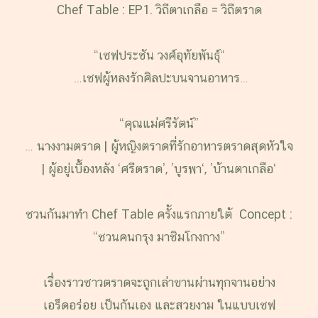
Chef Table : EP1. วิถีตาเกลือ = วิถี
ตราด
“เชฟประชัน วงศ์อุทัยพันธุ์“
…เชฟผู้หลงรักศิลปะบนจานอาหาร…
“คุณแม่ศรีรัตน์”
… นางงาม
ตราด
| ผู้หญิง
ตราด
ที่รักอาหารตราดสุดหัวใจ
| ผู้อยู่เบื้องหลัง ‘ศรีตราด’, ’บูรพา‘, ’บ้านตาเกลือ‘
ชวนกันมาทำ Chef Table ครั้งแรกภายใต้ Concept :
“ชวนคนกรุง มาชิมโกงกาง”
เรื่องราวชาว
ตราด
จะถูกเล่าขานผ่านทุกจานอย่าง
เอร็ดอร่อย เป็นกันเอง และสวยงาม ในแบบเชฟ